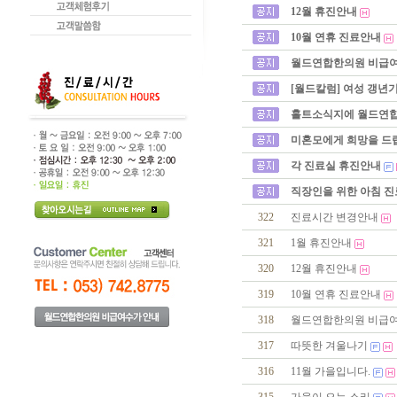
12월 휴진안내
10월 연휴 진료안내
월드연합한의원 비급
[월드칼럼] 여성 갱년
홀트소식지에 월드연합
미혼모에게 희망을 드
각 진료실 휴진안내
직장인을 위한 아침 진
322
진료시간 변경안내
321
1월 휴진안내
320
12월 휴진안내
319
10월 연휴 진료안내
318
월드연합한의원 비급
317
따뜻한 겨울나기
316
11월 가을입니다.