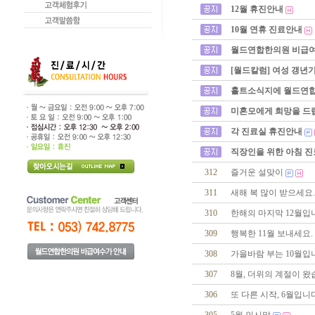
12월 휴진안내
10월 연휴 진료안내
월드연합한의원 비급
[월드칼럼] 여성 갱년
홀트소식지에 월드연합
미혼모에게 희망을 드
각 진료실 휴진안내
직장인을 위한 아침 진
312
즐거운 설맞이
311
새해 복 많이 받으세요.
310
한해의 마지막 12월입
309
행복한 11월 보내세요.
308
가을바람 부는 10월입
307
8월, 더위의 계절이 왔
306
또 다른 시작, 6월입니