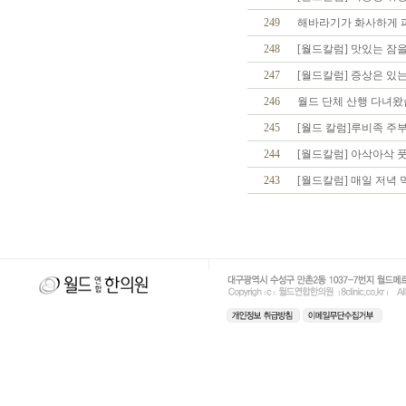
249
해바라기가 화사하게 피
248
[월드칼럼] 맛있는 잠을
247
[월드칼럼] 증상은 있
246
월드 단체 산행 다녀왔
245
[월드 칼럼]루비족 주부
244
[월드칼럼] 아삭아삭 
243
[월드칼럼] 매일 저녁 