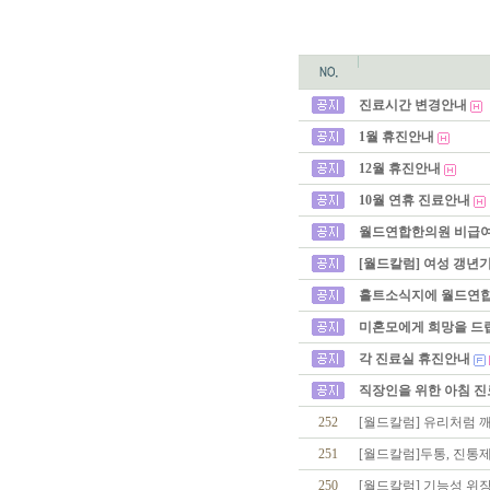
진료시간 변경안내
1월 휴진안내
12월 휴진안내
10월 연휴 진료안내
월드연합한의원 비급
[월드칼럼] 여성 갱년
홀트소식지에 월드연합
미혼모에게 희망을 드
각 진료실 휴진안내
직장인을 위한 아침 진
252
[월드칼럼] 유리처럼 
251
[월드칼럼]두통, 진통
250
[월드칼럼] 기능성 위장 장